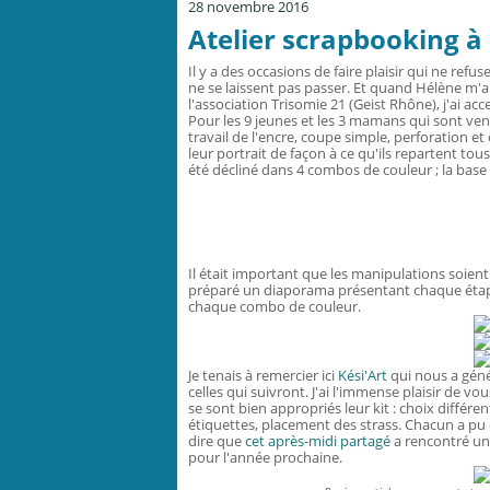
28 novembre 2016
Atelier scrapbooking à 
Il y a des occasions de faire plaisir qui ne ref
ne se laissent pas passer. Et quand Hélène m'
l'association Trisomie 21 (Geist Rhône), j'ai acc
Pour les 9 jeunes et les 3 mamans qui sont venu
travail de l'encre, coupe simple, perforation et
leur portrait de façon à ce qu'ils repartent to
été décliné dans 4 combos de couleur ; la base 
Il était important que les manipulations soient a
préparé un diaporama présentant chaque étape 
chaque combo de couleur.
Je tenais à remercier ici
Kési'Art
qui nous a génér
celles qui suivront. J'ai l'immense plaisir de v
se sont bien appropriés leur kit : choix différe
étiquettes, placement des strass. Chacun a p
dire que
cet après-midi partagé
a rencontré un 
pour l'année prochaine.