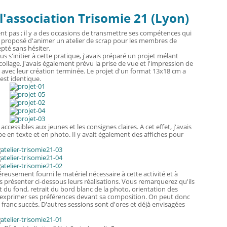
l'association Trisomie 21 (Lyon)
usent pas ; il y a des occasions de transmettre ses compétences qui
a proposé d'animer un atelier de scrap pour les membres de
epté sans hésiter.
s s'initier à cette pratique, j'avais préparé un projet mélant
 collage. J'avais également prévu la prise de vue et l'impression de
us avec leur création terminée. Le projet d'un format 13x18 cm a
est identique.
ccessibles aux jeunes et les consignes claires. A cet effet, j'avais
en texte et en photo. Il y avait également des affiches pour
eusement fourni le matériel nécessaire à cette activité et à
ous présenter ci-dessous leurs réalisations. Vous remarquerez qu'ils
nt du fond, retrait du bord blanc de la photo, orientation des
u exprimer ses préférences devant sa composition. On peut donc
franc succès. D'autres sessions sont d'ores et déjà envisagées