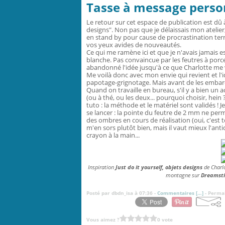
Tasse à message perso
Le retour sur cet espace de publication est dû à
designs". Non pas que je délaissais mon atelier
en stand by pour cause de procrastination terri
vos yeux avides de nouveautés.
Ce qui me ramène ici et que je n'avais jamais es
blanche. Pas convaincue par les feutres à porcel
abandonné l'idée jusqu'à ce que Charlotte me v
Me voilà donc avec mon envie qui revient et l'idé
papotage-grignotage. Mais avant de les embarquer
Quand on travaille en bureau, s'il y a bien un a
(ou à thé, ou les deux... pourquoi choisir, hein
tuto : la méthode et le matériel sont validés ! 
se lancer : la pointe du feutre de 2 mm ne perme
des ombres en cours de réalisation (oui, c'est tou
m'en sors plutôt bien, mais il vaut mieux l'ant
crayon à la main...
Inspiration
Just do it yourself, objets designs
de Charlo
montagne sur
Dreamst
Posté par dbdn_isa à 07:36 -
Commentaires [
…
]
- Permal
Vous aimez ?
0 vote