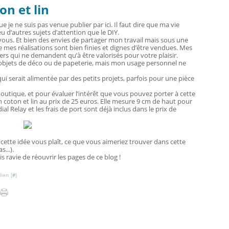
on et lin
 je ne suis pas venue publier par ici. Il faut dire que ma vie
u d’autres sujets d’attention que le DIY.
z-vous. Et bien des envies de partager mon travail mais sous une
mes réalisations sont bien finies et dignes d’être vendues. Mes
iers qui ne demandent qu’à être valorisés pour votre plaisir.
s objets de déco ou de papeterie, mais mon usage personnel ne
qui serait alimentée par des petits projets, parfois pour une pièce
outique, et pour évaluer l’intérêt que vous pouvez porter à cette
 coton et lin au prix de 25 euros. Elle mesure 9 cm de haut pour
l Relay et les frais de port sont déjà inclus dans le prix de
cette idée vous plaît, ce que vous aimeriez trouver dans cette
s...).
s ravie de réouvrir les pages de ce blog !
ien [
#
]