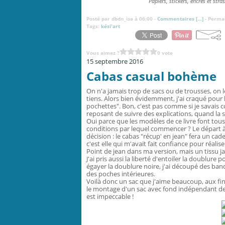
Papiers, stickers, encres et stra
Posté par dbdn_isa à 06:00 -
Commentaires [
…
]
- Permal
Tags:
kési'art
Vous aimez ?
0 vote
15 septembre 2016
Cabas casual bohème
On n'a jamais trop de sacs ou de trousses, on le
tiens. Alors bien évidemment, j'ai craqué pour
pochettes". Bon, c'est pas comme si je savais c
reposant de suivre des explications, quand la seu
Oui parce que les modèles de ce livre font tou
conditions par lequel commencer ? Le départ à 
décision : le cabas "récup' en jean" fera un cade
c'est elle qui m'avait fait confiance pour réalis
Point de jean dans ma version, mais un tissu j
J'ai pris aussi la liberté d'entoiler la doublure
égayer la doublure noire, j'ai découpé des band
des poches intérieures.
Voilà donc un sac que j'aime beaucoup, aux fini
le montage d'un sac avec fond indépendant des 
est impeccable !