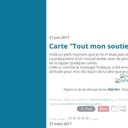
21 juin 2017
Carte "Tout mon souti
Voilà un petit moment que je ne m'étais pas re
La préparation d'un nouvel atelier avec de jeun
de scrapper quelques cartes.
Celle-ci, comme le message l'indique, a été en
attitude pour moi. Ma façon de lui dire que je 
Papiers et die de découpe fanion
Kési'Art
. Tam
Posté par dbdn_isa à 06:00 -
Commentaires [
…
]
- Permal
Tags:
carterieKési'artSimply graphic
Vous aimez ?
0 vote
27 mars 2017