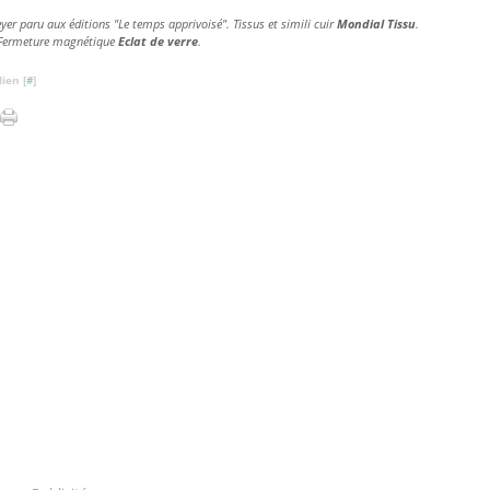
er paru aux éditions "Le temps apprivoisé". Tissus et simili cuir
Mondial Tissu
.
 Fermeture magnétique
Eclat de verre
.
ien [
#
]