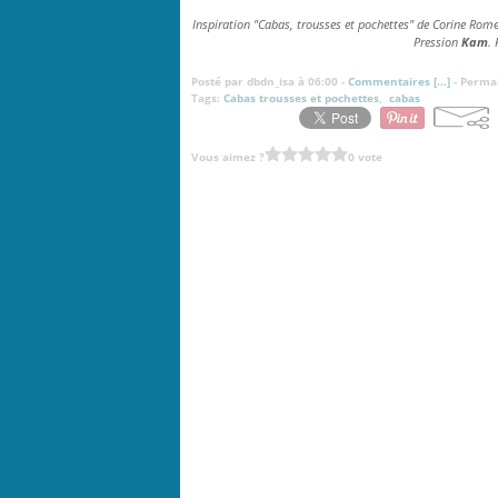
Inspiration "Cabas, trousses et pochettes" de Corine Romey
Pression
Kam
.
Posté par dbdn_isa à 06:00 -
Commentaires [
…
]
- Permal
Tags:
Cabas trousses et pochettes
,
cabas
Vous aimez ?
0 vote