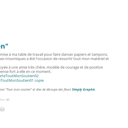
en"
mise à ma table de travail pour faire danser papiers et tampons.
es trisomiques a été l'occasion de ressortir tout mon matériel et
voyée à une amie très chère, modèle de courage et de positive
pense fort à elle en ce moment.
pon "Tout mon soutien" et dies de découpe des fleurs
Simply Graphic
.
ien [
#
]