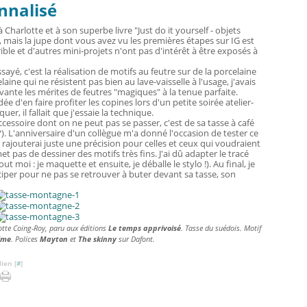
nnalisé
 Charlotte et à son superbe livre "Just do it yourself - objets
, mais la jupe dont vous avez vu les premières étapes sur IG est
ble et d'autres mini-projets n'ont pas d'intérêt à être exposés à
sayé, c'est la réalisation de motifs au feutre sur de la porcelaine
aine qui ne résistent pas bien au lave-vaisselle à l'usage, j'avais
ante les mérites de feutres "magiques" à la tenue parfaite.
e d'en faire profiter les copines lors d'un petite soirée atelier-
, il fallait que j'essaie la technique.
ccessoire dont on ne peut pas se passer, c'est de sa tasse à café
 ?). L'anniversaire d'un collègue m'a donné l'occasion de tester ce
Je rajouterai juste une précision pour celles et ceux qui voudraient
t pas de dessiner des motifs très fins. J'ai dû adapter le tracé
t moi : je maquette et ensuite, je déballe le stylo !). Au final, je
iciper pour ne pas se retrouver à buter devant sa tasse, son
tte Coing-Roy, paru aux éditions
Le temps apprivoisé
. Tasse du suédois. Motif
ime
. Polices
Mayton
et
The skinny
sur Dafont.
ien [
#
]