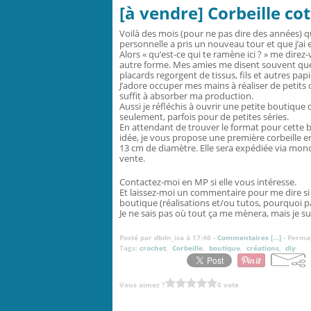
[à vendre] Corbeille cot
Voilà des mois (pour ne pas dire des années) que
personnelle a pris un nouveau tour et que j’ai e
Alors « qu’est-ce qui te ramène ici ? » me dire
autre forme. Mes amies me disent souvent que 
placards regorgent de tissus, fils et autres pap
J’adore occuper mes mains à réaliser de petit
suffit à absorber ma production.
Aussi je réfléchis à ouvrir une petite boutique 
seulement, parfois pour de petites séries.
En attendant de trouver le format pour cette b
idée,
je vous propose une première corbeille en
13 cm de diamètre. Elle sera expédiée via mondia
vente.
Contactez-moi en MP si elle vous intéresse.
Et laissez-moi un commentaire pour me dire si 
boutique (réalisations et/ou tutos, pourquoi pa
Je ne sais pas où tout ça me mènera, mais je sui
Posté par dbdn_isa à 17:46 -
Commentaires [
…
]
- Permal
Tags:
crochet
,
Corbeille
,
boutique
,
créations
,
diy
Vous aimez ?
0 vote